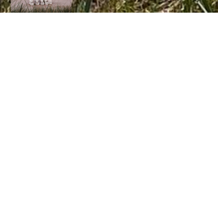
Lebenswerte
Zukunft Binz
Rene und Michael aktiv in der Gemeindevertretung FÜR
Binz!
Yvette Goldammer
Rezeptionistin
Wohnort: Binz
Interessen: Wellness, Entspannen
Engagement:
Wir erstellen gerade Inhalte für
diese Seite. Um unseren eigenen